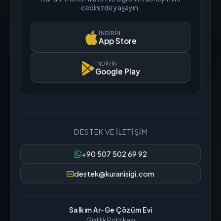
cebinizde yaşayın.
İNDIRIN
App Store
İNDIRIN
Google Play
DESTEK VE İLETIŞIM
+90 507 502 69 92
destek@kuranisigi.com
Salkım Ar-Ge Çözüm Evi
Gizlilik Politikası