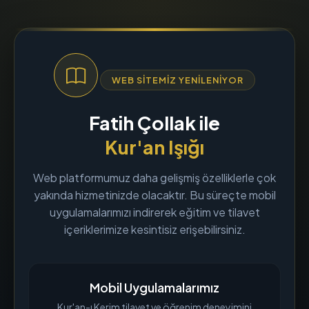
WEB SITEMIZ YENILENIYOR
Fatih Çollak ile
Kur'an Işığı
Web platformumuz daha gelişmiş özelliklerle çok
yakında hizmetinizde olacaktır. Bu süreçte mobil
uygulamalarımızı indirerek eğitim ve tilavet
içeriklerimize kesintisiz erişebilirsiniz.
Mobil Uygulamalarımız
Kur'an-ı Kerim tilavet ve öğrenim deneyimini